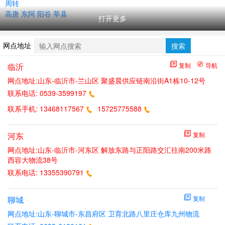
周转
高唐 东阿 阳谷 莘县
打开更多
网点地址
搜索
临沂
复制
导航
网点地址:山东-临沂市-兰山区 聚盛晨供应链南沿街A1栋10-12号
联系电话:
0539-3599197
联系手机:
13468117567
15725775588
河东
复制
网点地址:山东-临沂市-河东区 解放东路与正阳路交汇往南200米路
西容大物流38号
联系电话:
13355390791
聊城
复制
网点地址:山东-聊城市-东昌府区 卫育北路八里庄仓库九州物流